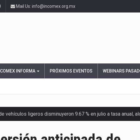
0
Mail Us: info@incomex.org.mx
NCOMEX INFORMA
PRÓXIMOS EVENTOS
WEBINARS PASAD
 vehículos ligeros disminuyeron 9.67 % en julio a tasa anual, 
el Servicio de Administración Tributaria (SAT) cobró un total…
versión anticipada de