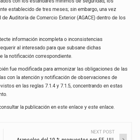
nados con los estándares mínimos de seguridad, los
mente establecido de tres meses; sin embargo, una vez
l de Auditoría de Comercio Exterior (AGACE) dentro de los
tecte información incompleta o inconsistencias
 requerir al interesado para que subsane dichas
 la notificación correspondiente.
ién fue modificada para armonizar las obligaciones de las
das con la atención y notificación de observaciones de
istos en las reglas 7.1.4 y 7.1.5, concentrando en estas
nto.
onsultar la publicación en
este enlace
y
este enlace
.
NEXT POST
Aranceles del 10 % propuestos por EE. UU.