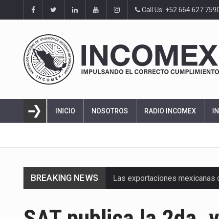
Call Us: +52 664 627 759
INICIO
NOSOTROS
RADIO INCOMEX
I
BREAKING NEWS
Las exportaciones mexicanas de
En el primer semestre de 2026, 
SAT publica la 2da. 