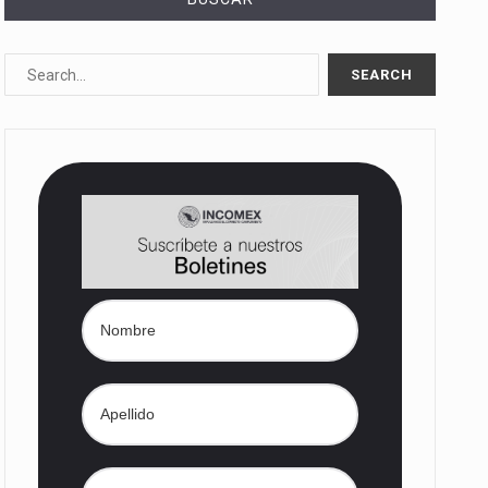
10%…
Las métricas tradicionales de los parques industriales —absorción, ocupación y metros cuadrados desarrollados— resultan insuficientes…
dd) en…