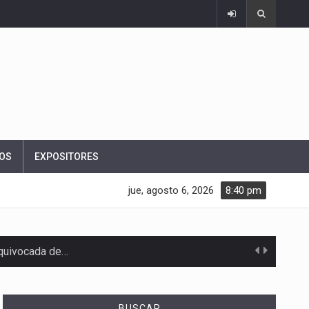
OS
EXPOSITORES
jue, agosto 6, 2026
8:40 pm
equivocada de…
BUSCAR