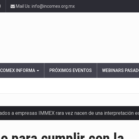
0
Mail Us: info@incomex.org.mx
NCOMEX INFORMA
PRÓXIMOS EVENTOS
WEBINARS PASAD
nados a empresas IMMEX rara vez nacen de una interpretación 
ana concentra más de la mitad de las quejas bajo el Mecanismo…
o para cumplir con la