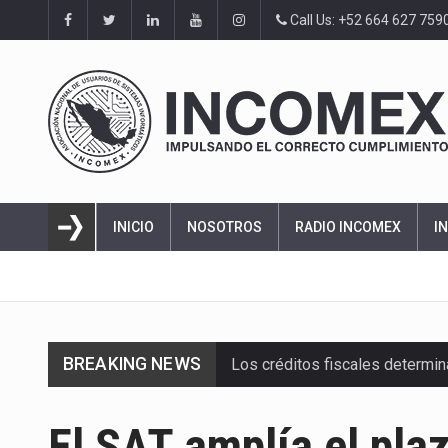
Call Us: +52 664 627 759
INICIO
NOSOTROS
RADIO INCOMEX
I
BREAKING NEWS
Los créditos fiscales determi
La industria automotriz mexic
El SAT amplía el plaz