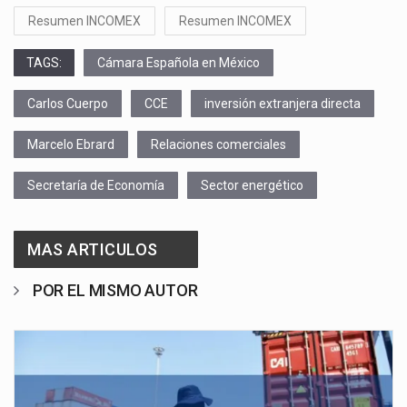
Resumen INCOMEX
Resumen INCOMEX
TAGS:
Cámara Española en México
Carlos Cuerpo
CCE
inversión extranjera directa
Marcelo Ebrard
Relaciones comerciales
Secretaría de Economía
Sector energético
MAS ARTICULOS
POR EL MISMO AUTOR