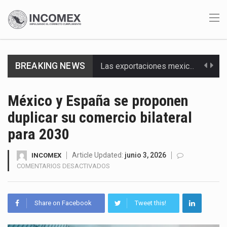
Las exportaciones mexicanas de vehículos ligeros disminuyeron 9.67 % en julio a tasa anual, alcanzando…
BREAKING NEWS
En el primer semestre de 2026, el Servicio de Administración Tributaria (SAT) cobró un total…
México y España se proponen
La Coalition for a Prosperous America (CPA) solicitó al gobierno de Estados Unidos mantener e…
duplicar su comercio bilateral
Solo el 17.8 % de las empresas en México se considera totalmente preparada para la…
para 2030
Ante la suspensión temporal de las inspecciones sanitarias del Departamento de Agricultura de Estados Unidos…
Article Updated:
junio 3, 2026
INCOMEX
EN
COMENTARIOS DESACTIVADOS
Los créditos fiscales determinados a empresas IMMEX rara vez nacen de una interpretación equivocada de…
MÉXICO
Y
ESPAÑA
La industria automotriz mexicana concentra más de la mitad de las quejas bajo el Mecanismo…
Share on Facebook
Tweet this!
SE
PROPONEN
La inversión fija bruta en México registró un aumento de 1.1% interanual en mayo de…