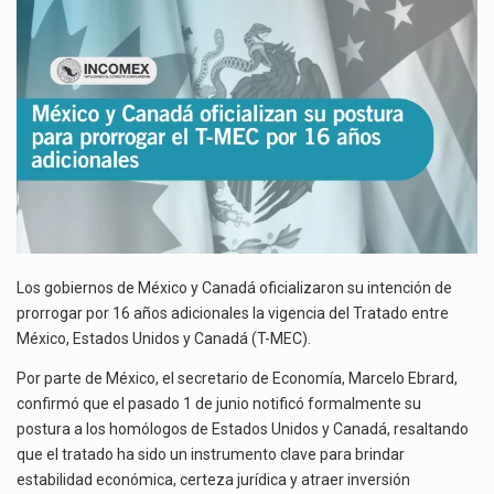
POSTURA
El gobierno de Estados Unidos anunciará un arancel del 15 % sobre los productos fabricados…
PARA
PRORROGAR
EL
El Departamento de Agricultura de Estados Unidos (USDA) suspendió el 5 de agosto de 2026…
T-
MEC
POR
16
AÑOS
ADICIONALES
Los gobiernos de México y Canadá oficializaron su intención de
prorrogar por 16 años adicionales la vigencia del Tratado entre
México, Estados Unidos y Canadá (T-MEC).
Por parte de México, el secretario de Economía, Marcelo Ebrard,
confirmó que el pasado 1 de junio notificó formalmente su
postura a los homólogos de Estados Unidos y Canadá, resaltando
que el tratado ha sido un instrumento clave para brindar
estabilidad económica, certeza jurídica y atraer inversión