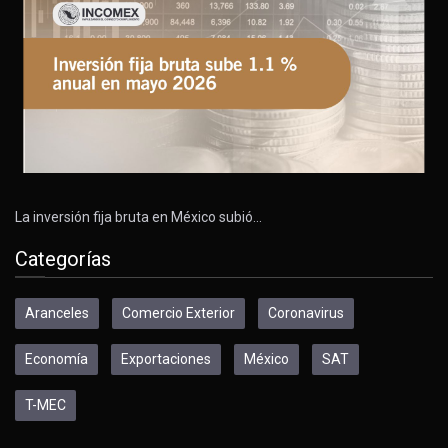
La inversión fija bruta en México subió…
Categorías
Aranceles
Comercio Exterior
Coronavirus
Economía
Exportaciones
México
SAT
T-MEC