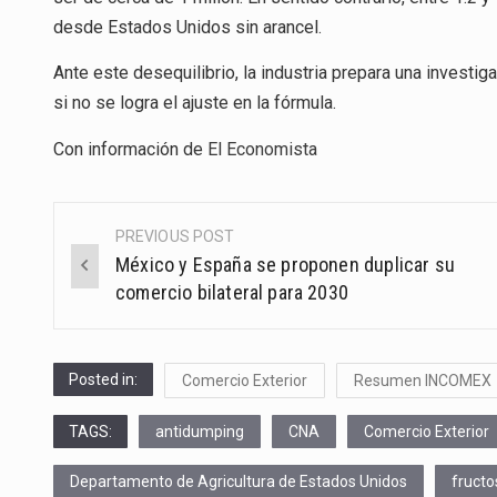
desde Estados Unidos sin arancel.
Ante este desequilibrio, la industria prepara una investi
si no se logra el ajuste en la fórmula.
Con información de
El Economista
PREVIOUS POST
Post
México y España se proponen duplicar su
navigation
comercio bilateral para 2030
Posted in:
Comercio Exterior
Resumen INCOMEX
TAGS:
antidumping
CNA
Comercio Exterior
Departamento de Agricultura de Estados Unidos
fructo