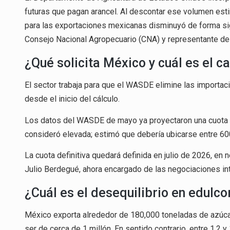
futuras que pagan arancel. Al descontar ese volumen est
para las exportaciones mexicanas disminuyó de forma sign
Consejo Nacional Agropecuario (CNA) y representante del
¿Qué solicita México y cuál es el c
El sector trabaja para que el WASDE elimine las importaci
desde el inicio del cálculo.
Los datos del WASDE de mayo ya proyectaron una cuota d
consideró elevada; estimó que debería ubicarse entre 60
La cuota definitiva quedará definida en julio de 2026, en 
Julio Berdegué, ahora encargado de las negociaciones in
¿Cuál es el desequilibrio en edulco
México exporta alrededor de 180,000 toneladas de azúcar
ser de cerca de 1 millón. En sentido contrario, entre 1.2