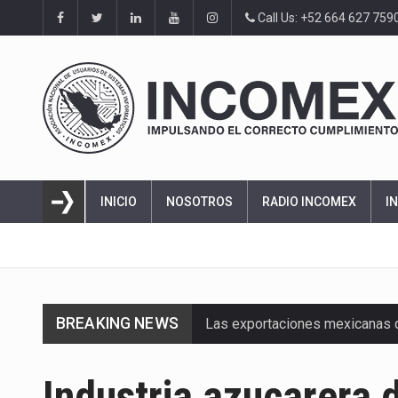
Call Us: +52 664 627 759
INICIO
NOSOTROS
RADIO INCOMEX
I
BREAKING NEWS
Las exportaciones mexicanas de
En el primer semestre de 2026, 
Industria azucarera 