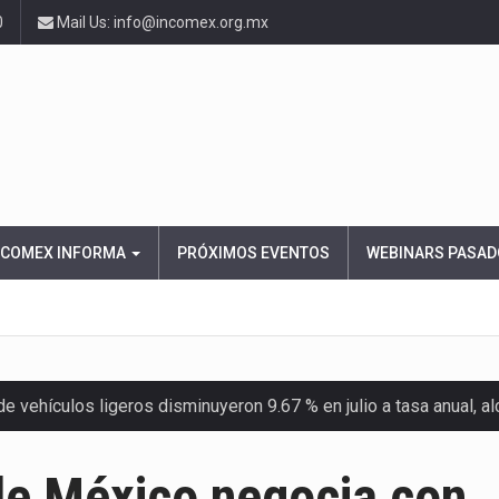
0
Mail Us: info@incomex.org.mx
NCOMEX INFORMA
PRÓXIMOS EVENTOS
WEBINARS PASAD
 vehículos ligeros disminuyeron 9.67 % en julio a tasa anual, 
el Servicio de Administración Tributaria (SAT) cobró un total…
de México negocia con