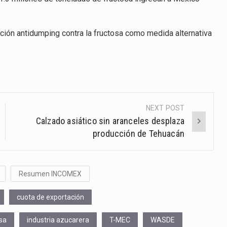
gación antidumping contra la fructosa como medida alternativa
NEXT POST
Calzado asiático sin aranceles desplaza
producción de Tehuacán
Resumen INCOMEX
cuota de exportación
sa
industria azucarera
T-MEC
WASDE