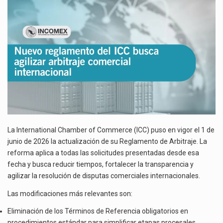
AGILIZAR
La inversión fija bruta en México registró un aumento de 1.1% interanual en mayo de…
ARBITRAJE
COMERCIAL
El gobierno de Estados Unidos anunciará un arancel del 15 % sobre los productos fabricados…
INTERNACIONAL
El Departamento de Agricultura de Estados Unidos (USDA) suspendió el 5 de agosto de 2026…
La International Chamber of Commerce (ICC) puso en vigor el 1 de
junio de 2026 la actualización de su Reglamento de Arbitraje. La
reforma aplica a todas las solicitudes presentadas desde esa
fecha y busca reducir tiempos, fortalecer la transparencia y
agilizar la resolución de disputas comerciales internacionales.
Las modificaciones más relevantes son:
Eliminación de los Términos de Referencia obligatorios en
procedimientos estándar para simplificar etapas procesales.