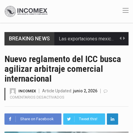
BREAKING NEWS
Las exportaciones mexicanas de vehículos ligeros disminuyeron 9.67 % en julio a tasa anual, alcanzando…
En el primer semestre de 2026, el Servicio de Administración Tributaria (SAT) cobró un total…
Nuevo reglamento del ICC busca
agilizar arbitraje comercial
La Coalition for a Prosperous America (CPA) solicitó al gobierno de Estados Unidos mantener e…
internacional
Solo el 17.8 % de las empresas en México se considera totalmente preparada para la…
Article Updated:
junio 2, 2026
INCOMEX
Ante la suspensión temporal de las inspecciones sanitarias del Departamento de Agricultura de Estados Unidos…
EN
COMENTARIOS DESACTIVADOS
NUEVO
Los créditos fiscales determinados a empresas IMMEX rara vez nacen de una interpretación equivocada de…
REGLAMENTO
DEL
Share on Facebook
Tweet this!
La industria automotriz mexicana concentra más de la mitad de las quejas bajo el Mecanismo…
ICC
BUSCA