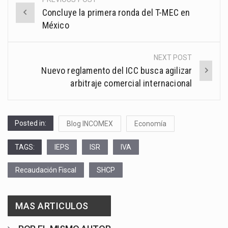
Post
Concluye la primera ronda del T-MEC en
navigation
México
NEXT POST
Nuevo reglamento del ICC busca agilizar
arbitraje comercial internacional
Posted in:
Blog INCOMEX
Economía
TAGS:
IEPS
ISR
IVA
Recaudación Fiscal
SHCP
MAS ARTICULOS