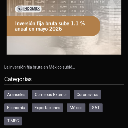
La inversión fija bruta en México subió…
Categorías
Aranceles
Comercio Exterior
Coronavirus
Economía
Exportaciones
México
SAT
T-MEC