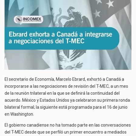
Las métricas tradicionales de los parques industriales —absorción, ocupación y metros cuadrados desarrollados— resultan insuficientes…
INTEGRARSE
A
NEGOCIACIONES
El superávit comercial de México con Estados Unidos alcanzó 102,581 millones de dólares (mdd) en…
DEL
T-
El Tribunal Federal de Justicia Administrativa (TFJA), a través de su Segunda Sala Regional en…
MEC
El secretario de Economía, Marcelo Ebrard, exhortó a Canadá a
incorporarse a las negociaciones de revisión del T-MEC, a un mes
de la reunión trilateral en la que se definirá la continuidad del
acuerdo. México y Estados Unidos ya celebraron su primera ronda
bilateral formal; la siguiente está programada para el 16 de junio
en Washington.
El gobierno canadiense no ha tomado parte en las conversaciones
del T-MEC desde que se perfiló un primer encuentro a mediados