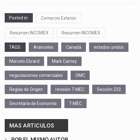
Posted in:
Comercio Exterior
Resumen INCOMEX
Resumen INCOMEX
TAGS:
Aranceles
Canadá
estados unidos
Marcelo Ebrard
Mark Carney
negociaciones comerciales
OMC
Reglas de Origen
revisión T-MEC
Sección 232
Secretaría de Economía
T-MEC
MAS ARTICULOS
POR EL MISMO AUTOR