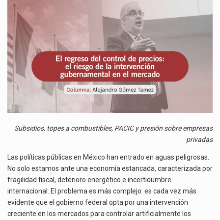
PRECIOS:
El gobierno de Estados Unidos anunciará un arancel del 15 % sobre los productos fabricados…
EL
RIESGO
El Departamento de Agricultura de Estados Unidos (USDA) suspendió el 5 de agosto de 2026…
DE
LA
Las exportaciones mexicanas de vehículos ligeros disminuyeron 9.67 % en julio a tasa anual, alcanzando…
INTERVENCIÓN
GUBERNAMENTAL
EN
EL
MERCADO
Subsidios, topes a combustibles, PACIC y presión sobre empresas
privadas
Las políticas públicas en México han entrado en aguas peligrosas.
No solo estamos ante una economía estancada, caracterizada por
fragilidad fiscal, deterioro energético e incertidumbre
internacional. El problema es más complejo: es cada vez más
evidente que el gobierno federal opta por una intervención
creciente en los mercados para controlar artificialmente los