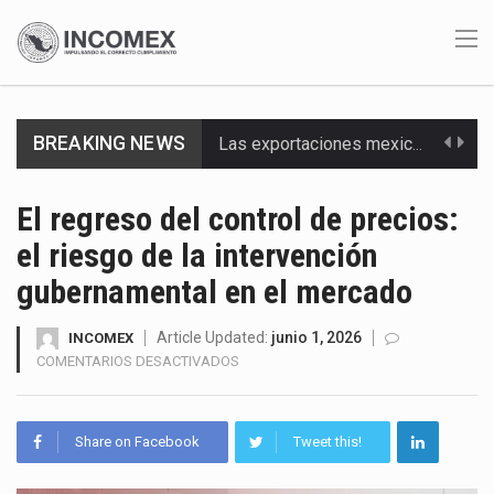
BREAKING NEWS
En el primer semestre de 2026, el Servicio de Administración Tributaria (SAT) cobró un total…
La Coalition for a Prosperous America (CPA) solicitó al gobierno de Estados Unidos mantener e…
El regreso del control de precios:
el riesgo de la intervención
Solo el 17.8 % de las empresas en México se considera totalmente preparada para la…
gubernamental en el mercado
Ante la suspensión temporal de las inspecciones sanitarias del Departamento de Agricultura de Estados Unidos…
Article Updated:
junio 1, 2026
INCOMEX
Los créditos fiscales determinados a empresas IMMEX rara vez nacen de una interpretación equivocada de…
EN
COMENTARIOS DESACTIVADOS
EL
La industria automotriz mexicana concentra más de la mitad de las quejas bajo el Mecanismo…
REGRESO
DEL
Share on Facebook
Tweet this!
La inversión fija bruta en México registró un aumento de 1.1% interanual en mayo de…
CONTROL
DE