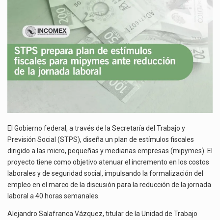
FISCALES
Solo el 17.8 % de las empresas en México se considera totalmente preparada para la…
PARA
MIPYMES
Ante la suspensión temporal de las inspecciones sanitarias del Departamento de Agricultura de Estados Unidos…
ANTE
REDUCCIÓN
Los créditos fiscales determinados a empresas IMMEX rara vez nacen de una interpretación equivocada de…
DE
LA
JORNADA
LABORAL
El Gobierno federal, a través de la Secretaría del Trabajo y
Previsión Social (STPS), diseña un plan de estímulos fiscales
dirigido a las micro, pequeñas y medianas empresas (mipymes). El
proyecto tiene como objetivo atenuar el incremento en los costos
laborales y de seguridad social, impulsando la formalización del
empleo en el marco de la discusión para la reducción de la jornada
laboral a 40 horas semanales.
Alejandro Salafranca Vázquez, titular de la Unidad de Trabajo