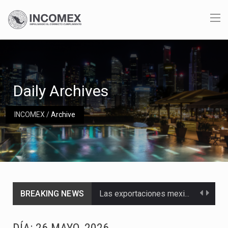
Daily Archives
INCOMEX
/
Archive
BREAKING NEWS
Las exportaciones mexicanas de vehículos ligeros disminuyeron 9.67 % en julio a tasa anual, alcanzando…
En el primer semestre de 2026, el Servicio de Administración Tributaria (SAT) cobró un total…