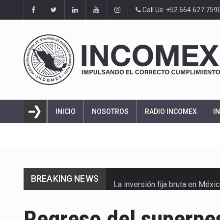
Call Us: +52 664 627 759
INICIO
NOSOTROS
RADIO INCOMEX
I
BREAKING NEWS
La inversión fija bruta en Méx
El gobierno de Estados Unidos 
Regreso del superpes