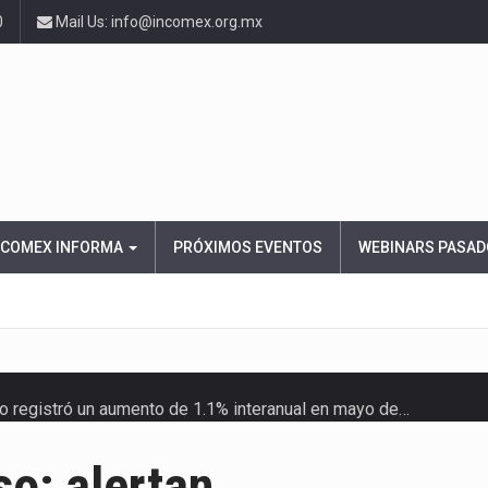
0
Mail Us: info@incomex.org.mx
NCOMEX INFORMA
PRÓXIMOS EVENTOS
WEBINARS PASAD
ico registró un aumento de 1.1% interanual en mayo de…
anunciará un arancel del 15 % sobre los productos fabricados…
o: alertan