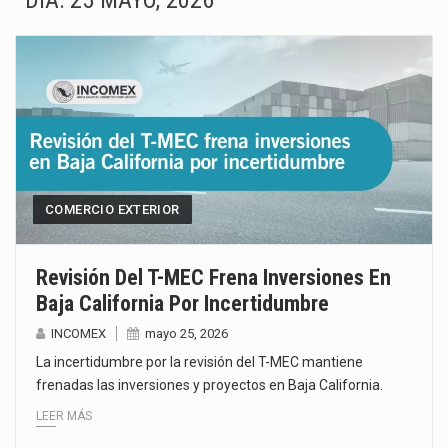
DÍA:
25 MAYO, 2026
La Coalition for a Prosperous America (CPA) solicitó al gobierno de Estados Unidos mantener e…
Solo el 17.8 % de las empresas en México se considera totalmente preparada para la…
Ante la suspensión temporal de las inspecciones sanitarias del Departamento de Agricultura de Estados Unidos…
Los créditos fiscales determinados a empresas IMMEX rara vez nacen de una interpretación equivocada de…
La industria automotriz mexicana concentra más de la mitad de las quejas bajo el Mecanismo…
COMERCIO EXTERIOR
La inversión fija bruta en México registró un aumento de 1.1% interanual en mayo de…
Revisión Del T-MEC Frena Inversiones En
Baja California Por Incertidumbre
El gobierno de Estados Unidos anunciará un arancel del 15 % sobre los productos fabricados…
INCOMEX
mayo 25, 2026
El Departamento de Agricultura de Estados Unidos (USDA) suspendió el 5 de agosto de 2026…
La incertidumbre por la revisión del T-MEC mantiene
frenadas las inversiones y proyectos en Baja California.
LEER MÁS