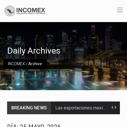
Daily Archives
INCOMEX
/
Archive
BREAKING NEWS
Las exportaciones mexicanas de vehículos ligeros disminuyeron 9.67 % en julio a tasa anual, alcanzando…
En el primer semestre de 2026, el Servicio de Administración Tributaria (SAT) cobró un total…