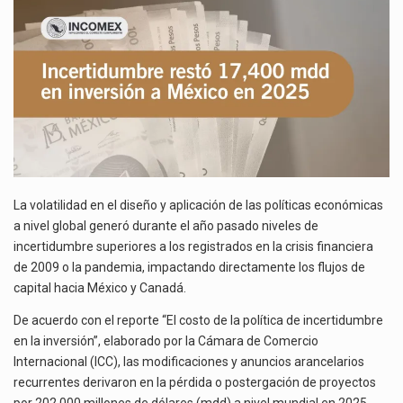
MÉXICO
El gobierno de Estados Unidos anunciará un arancel del 15 % sobre los productos fabricados…
EN
2025
El Departamento de Agricultura de Estados Unidos (USDA) suspendió el 5 de agosto de 2026…
La volatilidad en el diseño y aplicación de las políticas económicas
a nivel global generó durante el año pasado niveles de
incertidumbre superiores a los registrados en la crisis financiera
de 2009 o la pandemia, impactando directamente los flujos de
capital hacia México y Canadá.
De acuerdo con el reporte “El costo de la política de incertidumbre
en la inversión”, elaborado por la Cámara de Comercio
Internacional (ICC), las modificaciones y anuncios arancelarios
recurrentes derivaron en la pérdida o postergación de proyectos
por 202,000 millones de dólares (mdd) a nivel mundial en 2025.