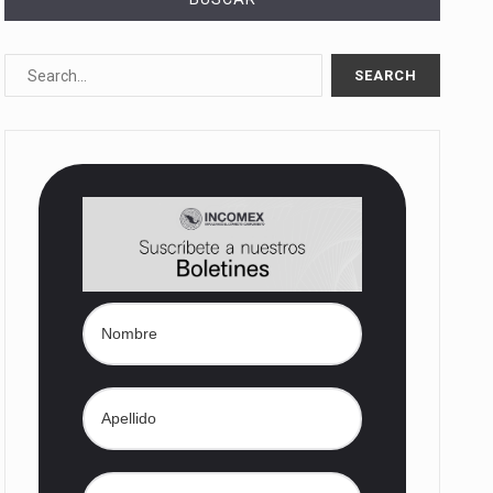
10%…
Las métricas tradicionales de los parques industriales —absorción, ocupación y metros cuadrados desarrollados— resultan insuficientes…
dd) en…