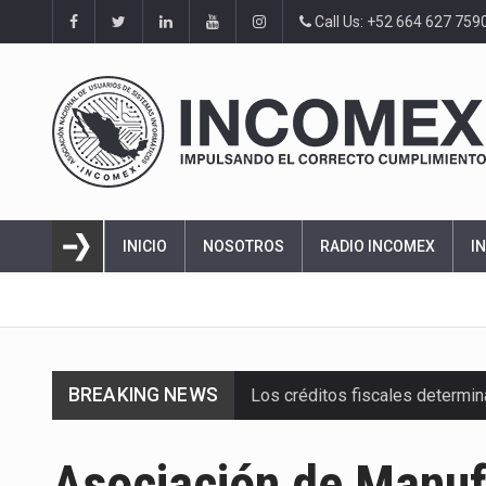
Call Us: +52 664 627 759
INICIO
NOSOTROS
RADIO INCOMEX
I
BREAKING NEWS
Los créditos fiscales determi
La industria automotriz mexic
Asociación de Manuf