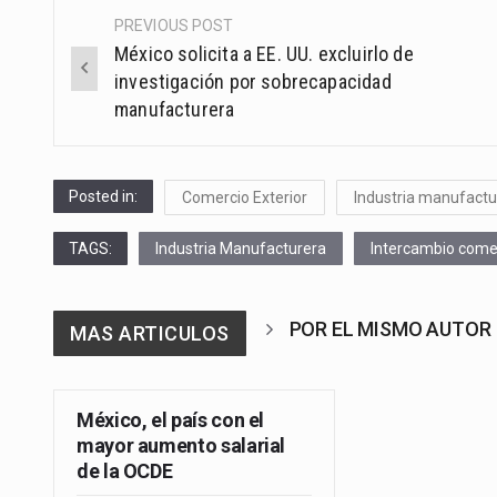
PREVIOUS POST
Post
México solicita a EE. UU. excluirlo de
navigation
investigación por sobrecapacidad
manufacturera
Posted in:
Comercio Exterior
Industria manufactu
TAGS:
Industria Manufacturera
Intercambio come
POR EL MISMO AUTOR
MAS ARTICULOS
México, el país con el
mayor aumento salarial
de la OCDE