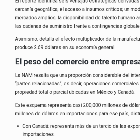
El reporte identifica seis ventajas estratégicas derivadas d
cercanía geográfica; el acceso a insumos críticos; un mod
mercados amplios; la disponibilidad de talento humano ant
las cadenas de suministro frente a contingencias global
Asimismo, detalla el efecto multiplicador de la manufact
produce 2.69 dólares en su economía general.
El peso del comercio entre empresas
La NAM resalta que una proporción considerable del inter
“partes relacionadas”, es decir, operaciones comerciales
propiedad total o parcial ubicadas en México y Canadá.
Este esquema representa casi 200,000 millones de dóla
millones de dólares en importaciones para ese país, dist
Con Canadá: representa más de un tercio de las expo
importaciones.