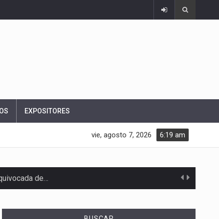
OS
EXPOSITORES
vie, agosto 7, 2026
6:19 am
equivocada de…
BUSCAR