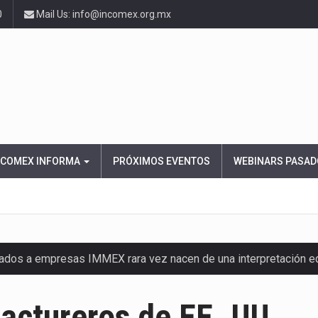
0
Mail Us: info@incomex.org.mx
NCOMEX INFORMA
PRÓXIMOS EVENTOS
WEBINARS PASAD
nados a empresas IMMEX rara vez nacen de una interpretación 
ana concentra más de la mitad de las quejas bajo el Mecanismo…
actureros de EE. UU.