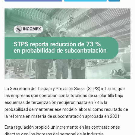
73
La reforma que reduce la jornada laboral a 40 horas semanales omitió precisar su aplicación…
%
EN
El gobierno federal creó mediante decreto la Oficina Presidencial para la Promoción de Inversiones, instancia…
LA
PROBABILIDAD
DE
SUBCONTRATACIÓN
TRAS
REFORMA
DE
2021
La Secretaría del Trabajo y Previsión Social (STPS) informó que
las empresas que operaban con la totalidad de su plantilla bajo
esquemas de tercerización redujeron hasta en 73 % la
probabilidad de mantener ese modelo laboral, como resultado de
la reforma en materia de subcontratación aprobada en 2021.
Esta regulación propició un incremento en las contrataciones
directas y en los ingresos del personal de la industria.