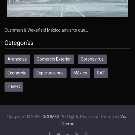
Cushman & Wakefield México advierte que…
Categorías
Aranceles
Comercio Exterior
Coronavirus
Economía
Exportaciones
México
SAT
T-MEC
Copyright © 2026
INCOMEX
. All Rights Reserved. Theme by
Via-
Theme