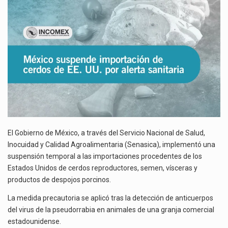
DE
El superávit comercial de México con Estados Unidos alcanzó 102,581 millones de dólares (mdd) en…
EE.
UU.
El Tribunal Federal de Justicia Administrativa (TFJA), a través de su Segunda Sala Regional en…
POR
ALERTA
SANITARIA
El Gobierno de México, a través del Servicio Nacional de Salud,
Inocuidad y Calidad Agroalimentaria (Senasica), implementó una
suspensión temporal a las importaciones procedentes de los
Estados Unidos de cerdos reproductores, semen, vísceras y
productos de despojos porcinos.
La medida precautoria se aplicó tras la detección de anticuerpos
del virus de la pseudorrabia en animales de una granja comercial
estadounidense.