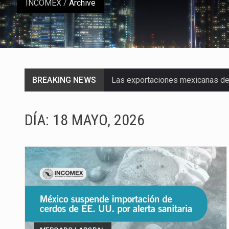
INCOMEX
/
Archive
BREAKING NEWS
Las exportaciones mexicanas de v
En el primer semestre de 2026, el
DÍA:
18 MAYO, 2026
La Coalition for a Prosperous A
Solo el 17.8 % de las empresas 
Ante la suspensión temporal de 
Los créditos fiscales determina
La industria automotriz mexican