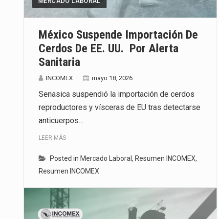
MERCADO LABORAL
La inversión fija bruta en Méxic
México Suspende Importación De
El gobierno de Estados Unidos a
Cerdos De EE. UU. Por Alerta
Sanitaria
El Departamento de Agricultura
INCOMEX
mayo 18, 2026
Senasica suspendió la importación de cerdos
reproductores y vísceras de EU tras detectarse
anticuerpos…
LEER MÁS
Posted in
Mercado Laboral
,
Resumen INCOMEX
,
Resumen INCOMEX