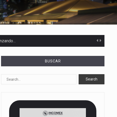
canzando…
BUSCAR
 Estados Unidos…
uivocada de…