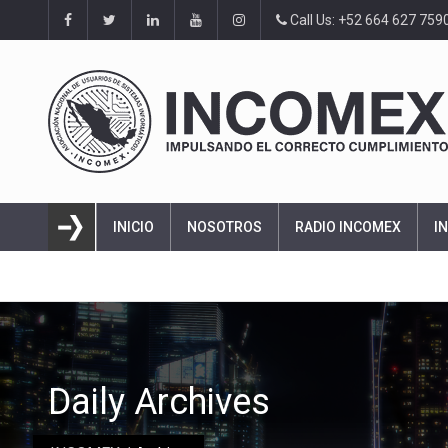
Call Us: +52 664 627 759
INICIO
NOSOTROS
RADIO INCOMEX
I
Daily Archives