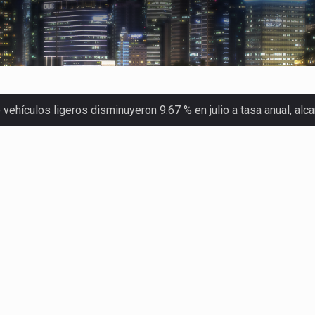
ehículos ligeros disminuyeron 9.67 % en julio a tasa anual, al
 Servicio de Administración Tributaria (SAT) cobró un total…
merica (CPA) solicitó al gobierno de Estados Unidos mantener e…
en México se considera totalmente preparada para la…
las inspecciones sanitarias del Departamento de Agricultura de
dos a empresas IMMEX rara vez nacen de una interpretación eq
a concentra más de la mitad de las quejas bajo el Mecanismo…