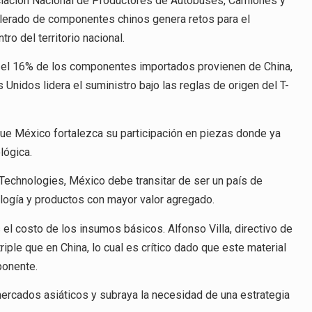
ociación Nacional de Productores de Autobuses, Camiones y
elerado de componentes chinos genera retos para el
tro del territorio nacional.
e el 16% de los componentes importados provienen de China,
Unidos lidera el suministro bajo las reglas de origen del T-
que México fortalezca su participación en piezas donde ya
ológica.
chnologies, México debe transitar de ser un país de
ología y productos con mayor valor agregado.
 el costo de los insumos básicos. Alfonso Villa, directivo de
iple que en China, lo cual es crítico dado que este material
ponente.
mercados asiáticos y subraya la necesidad de una estrategia