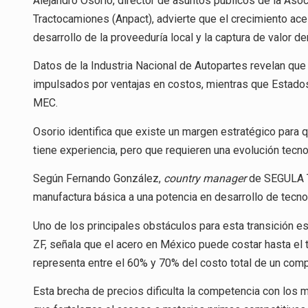
Alejandro Osorio, director de asuntos públicos de la As
Tractocamiones (Anpact), advierte que el crecimiento ac
desarrollo de la proveeduría local y la captura de valor den
Datos de la Industria Nacional de Autopartes revelan qu
impulsados por ventajas en costos, mientras que Estados 
MEC.
Osorio identifica que existe un margen estratégico para 
tiene experiencia, pero que requieren una evolución tecn
Según Fernando González,
country manager
de SEGULA Te
manufactura básica a una potencia en desarrollo de tecn
Uno de los principales obstáculos para esta transición es
ZF, señala que el acero en México puede costar hasta el tr
representa entre el 60% y 70% del costo total de un com
Esta brecha de precios dificulta la competencia con los 