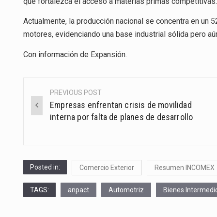
que fortalezca el acceso a materias primas competitivas
Actualmente, la producción nacional se concentra en un 5
motores, evidenciando una base industrial sólida pero aú
Con información de
Expansión
.
PREVIOUS POST
Post
Empresas enfrentan crisis de movilidad
navigation
interna por falta de planes de desarrollo
Posted in:
Comercio Exterior
Resumen INCOMEX
TAGS:
anpact
Automotriz
Bienes Intermedi