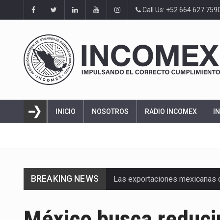
Call Us: +52 664 627 759
INICIO
NOSOTROS
RADIO INCOMEX
I
BREAKING NEWS
Las exportaciones mexicanas de
En el primer semestre de 2026, 
México busca reduci