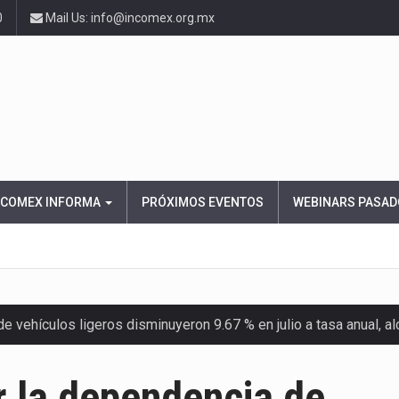
0
Mail Us: info@incomex.org.mx
NCOMEX INFORMA
PRÓXIMOS EVENTOS
WEBINARS PASAD
 vehículos ligeros disminuyeron 9.67 % en julio a tasa anual, 
el Servicio de Administración Tributaria (SAT) cobró un total…
r la dependencia de