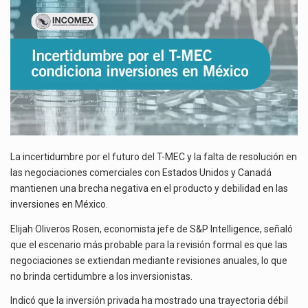
El gobierno de Estados Unidos anunciará un arancel del 15 % sobre los productos fabricados…
EN
MÉXICO
El Departamento de Agricultura de Estados Unidos (USDA) suspendió el 5 de agosto de 2026…
La incertidumbre por el futuro del T-MEC y la falta de resolución en
las negociaciones comerciales con Estados Unidos y Canadá
mantienen una brecha negativa en el producto y debilidad en las
inversiones en México.
Elijah Oliveros Rosen, economista jefe de S&P Intelligence, señaló
que el escenario más probable para la revisión formal es que las
negociaciones se extiendan mediante revisiones anuales, lo que
no brinda certidumbre a los inversionistas.
Indicó que la inversión privada ha mostrado una trayectoria débil