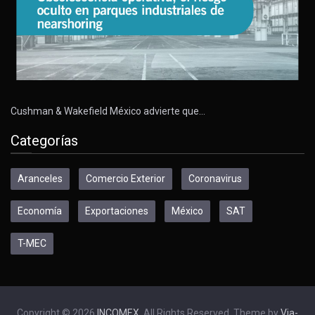
Cushman & Wakefield México advierte que…
Categorías
Aranceles
Comercio Exterior
Coronavirus
Economía
Exportaciones
México
SAT
T-MEC
Copyright © 2026
INCOMEX
. All Rights Reserved. Theme by
Via-