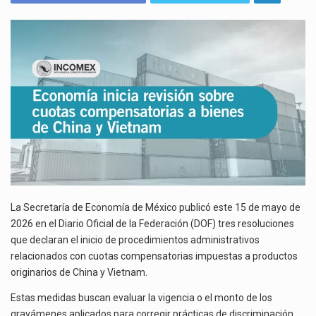
La reforma que reduce la jornada laboral a 40 horas semanales omitió precisar su aplicación…
REVISIÓN
SOBRE
El gobierno federal creó mediante decreto la Oficina Presidencial para la Promoción de Inversiones, instancia…
CUOTAS
COMPENSATORIAS
La industria manufacturera de exportación afiliada a Index en Nuevo León ha alcanzado hasta 10%…
A
BIENES
DE
CHINA
Y
VIETNAM
La Secretaría de Economía de México publicó este 15 de mayo de
2026 en el Diario Oficial de la Federación (DOF) tres resoluciones
que declaran el inicio de procedimientos administrativos
relacionados con cuotas compensatorias impuestas a productos
originarios de China y Vietnam.
Estas medidas buscan evaluar la vigencia o el monto de los
gravámenes aplicados para corregir prácticas de discriminación