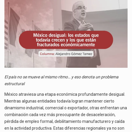
TODAVÍA
El gobierno de Estados Unidos anunciará un arancel del 15 % sobre los productos fabricados…
CRECEN
Y
El Departamento de Agricultura de Estados Unidos (USDA) suspendió el 5 de agosto de 2026…
LOS
QUE
Las exportaciones mexicanas de vehículos ligeros disminuyeron 9.67 % en julio a tasa anual, alcanzando…
ESTÁN
FRACTURADOS
ECONÓMICAMENTE
El país no se mueve al mismo ritmo… y eso denota un problema
estructural
México atraviesa una etapa económica profundamente desigual.
Mientras algunas entidades todavía logran mantener cierto
dinamismo industrial, comercial o exportador, otras enfrentan una
combinación cada vez más preocupante de desaceleración,
pérdida de empleo formal, debilitamiento manufacturero y caída
en la actividad productiva. Estas diferencias regionales ya no son