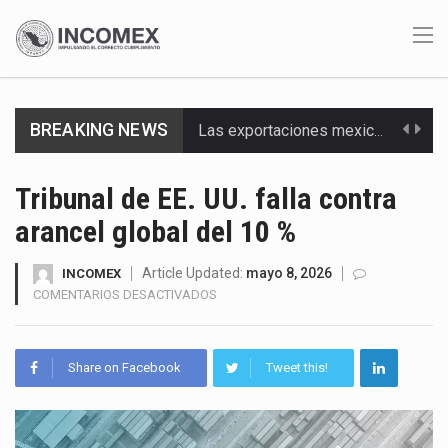
Las exportaciones mexicanas de vehículos ligeros disminuyeron 9.67 % en julio a tasa anual, alcanzando…
BREAKING NEWS
En el primer semestre de 2026, el Servicio de Administración Tributaria (SAT) cobró un total…
La Coalition for a Prosperous America (CPA) solicitó al gobierno de Estados Unidos mantener e…
Tribunal de EE. UU. falla contra
arancel global del 10 %
Solo el 17.8 % de las empresas en México se considera totalmente preparada para la…
Ante la suspensión temporal de las inspecciones sanitarias del Departamento de Agricultura de Estados Unidos…
Article Updated:
mayo 8, 2026
INCOMEX
EN
COMENTARIOS DESACTIVADOS
TRIBUNAL
Los créditos fiscales determinados a empresas IMMEX rara vez nacen de una interpretación equivocada de…
DE
EE.
La industria automotriz mexicana concentra más de la mitad de las quejas bajo el Mecanismo…
Share on Facebook
Tweet this!
UU.
FALLA
La inversión fija bruta en México registró un aumento de 1.1% interanual en mayo de…
CONTRA
ARANCEL