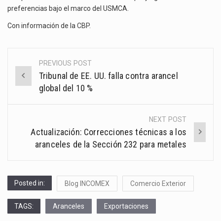
preferencias bajo el marco del USMCA.
Con información de la
CBP
.
PREVIOUS POST
Post
Tribunal de EE. UU. falla contra arancel
navigation
global del 10 %
NEXT POST
Actualización: Correcciones técnicas a los
aranceles de la Sección 232 para metales
Posted in:
Blog INCOMEX
Comercio Exterior
TAGS:
Aranceles
Exportaciones