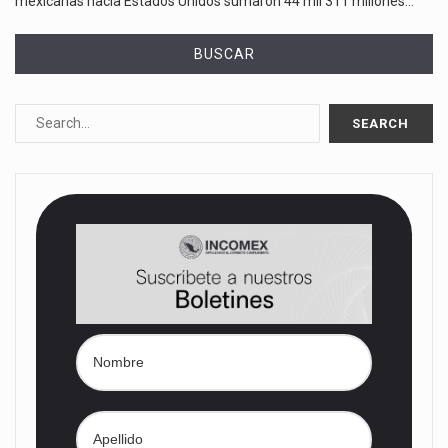
mexicanas hacia Estados Unidos sumaron 44 mil 311 millones…
BUSCAR