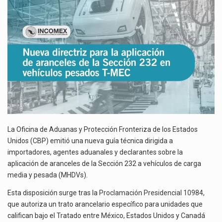
DE
La inversión fija bruta en México registró un aumento de 1.1% interanual en mayo de…
ARANCELES
DE
El gobierno de Estados Unidos anunciará un arancel del 15 % sobre los productos fabricados…
LA
SECCIÓN
El Departamento de Agricultura de Estados Unidos (USDA) suspendió el 5 de agosto de 2026…
232
EN
VEHÍCULOS
PESADOS
T-
MEC
La Oficina de Aduanas y Protección Fronteriza de los Estados
Unidos (CBP) emitió una nueva guía técnica dirigida a
importadores, agentes aduanales y declarantes sobre la
aplicación de aranceles de la Sección 232 a vehículos de carga
media y pesada (MHDVs).
Esta disposición surge tras la
Proclamación Presidencial 10984
,
que autoriza un trato arancelario específico para unidades que
califican bajo el Tratado entre México, Estados Unidos y Canadá