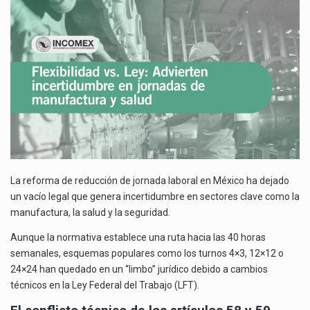
EN
Las métricas tradicionales de los parques industriales —absorción, ocupación y metros cuadrados desarrollados— resultan insuficientes…
JORNADAS
DE
El superávit comercial de México con Estados Unidos alcanzó 102,581 millones de dólares (mdd) en…
MANUFACTURA
Y
El Tribunal Federal de Justicia Administrativa (TFJA), a través de su Segunda Sala Regional en…
SALUD
La reforma de reducción de jornada laboral en México ha dejado
un vacío legal que genera incertidumbre en sectores clave como la
manufactura, la salud y la seguridad.
Aunque la normativa establece una ruta hacia las 40 horas
semanales, esquemas populares como los turnos 4×3, 12×12 o
24×24 han quedado en un “limbo” jurídico debido a cambios
técnicos en la Ley Federal del Trabajo (LFT).