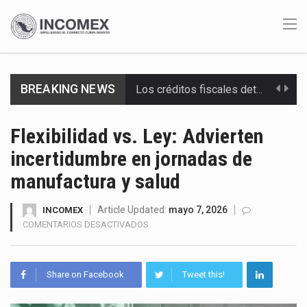
BREAKING NEWS
Los créditos fiscales determinados a empresas IMMEX rara vez nacen de una interpretación equivocada de…
La industria automotriz mexicana concentra más de la mitad de las quejas bajo el Mecanismo…
Flexibilidad vs. Ley: Advierten
incertidumbre en jornadas de
La inversión fija bruta en México registró un aumento de 1.1% interanual en mayo de…
manufactura y salud
El gobierno de Estados Unidos anunciará un arancel del 15 % sobre los productos fabricados…
Article Updated:
mayo 7, 2026
INCOMEX
El Departamento de Agricultura de Estados Unidos (USDA) suspendió el 5 de agosto de 2026…
EN
COMENTARIOS DESACTIVADOS
FLEXIBILIDAD
El derecho a la previsibilidad de los horarios de trabajo en turnos rotativos podría ser…
VS.
LEY:
Share on Facebook
Tweet this!
La industria manufacturera de exportación afiliada a Index en Nuevo León ha alcanzado hasta 10%…
ADVIERTEN
INCERTIDUMBRE