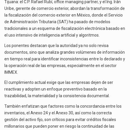
La inversión fija bruta en México registró un aumento de 1.1% interanual en mayo de…
Tijuana: el C.P. Rafael Rubí, office managing partner, y el Ing. Irán
Uribe, gerente de comercio exterior, abordan la transformación de
El gobierno de Estados Unidos anunciará un arancel del 15 % sobre los productos fabricados…
la fiscalización del comercio exterior en México, donde el Servicio
de Administración Tributaria (SAT) ha pasado de modelos
El Departamento de Agricultura de Estados Unidos (USDA) suspendió el 5 de agosto de 2026…
tradicionales a un esquema de fiscalización electrónica basado en
el uso intensivo de inteligencia artificial y algoritmos.
Los ponentes destacan que la autoridad ya no solo revisa
documentos, sino que analiza grandes volúmenes de información
en tiempo real para identificar inconsistencias entre lo declarado y
la operación real de las empresas, especialmente en el sector
IMMEX.
El cumplimiento actual exige que las empresas dejen de ser
reactivas y adopten un enfoque preventivo basado en la
trazabilidad, la materialidad y la consistencia documental.
También enfatizan que factores como la concordancia entre los
inventarios, el Anexo 24 y el Anexo 30, así como la correcta
gestión del activo fijo, son críticos para evitar créditos fiscales
millonarios que pueden poner en riesgo la continuidad de las