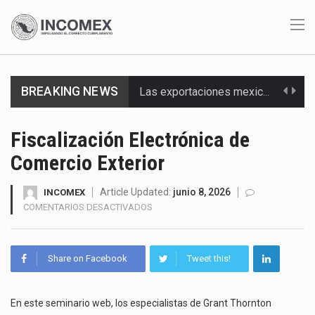
BREAKING NEWS
Las exportaciones mexicanas de vehículos ligeros disminuyeron 9.67 % en julio a tasa anual, alcanzando…
En el primer semestre de 2026, el Servicio de Administración Tributaria (SAT) cobró un total…
Fiscalización Electrónica de
Comercio Exterior
La Coalition for a Prosperous America (CPA) solicitó al gobierno de Estados Unidos mantener e…
Solo el 17.8 % de las empresas en México se considera totalmente preparada para la…
Article Updated:
junio 8, 2026
INCOMEX
EN
COMENTARIOS DESACTIVADOS
FISCALIZACIÓN
Ante la suspensión temporal de las inspecciones sanitarias del Departamento de Agricultura de Estados Unidos…
ELECTRÓNICA
DE
Los créditos fiscales determinados a empresas IMMEX rara vez nacen de una interpretación equivocada de…
Share on Facebook
Tweet this!
COMERCIO
EXTERIOR
La industria automotriz mexicana concentra más de la mitad de las quejas bajo el Mecanismo…
En este seminario web, los especialistas de Grant Thornton