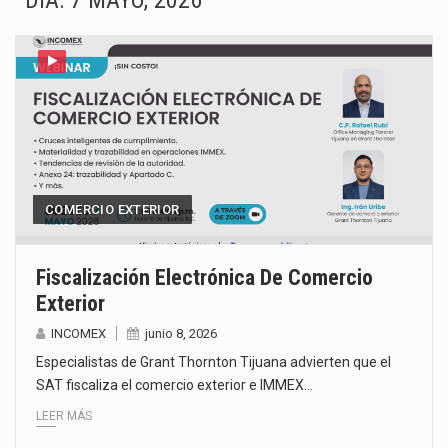
DÍA:
7 MAYO, 2026
La Coalition for a Prosperous America (CPA) solicitó al gobierno de Estados Unidos mantener e…
Solo el 17.8 % de las empresas en México se considera totalmente preparada para la…
Ante la suspensión temporal de las inspecciones sanitarias del Departamento de Agricultura de Estados Unidos…
Los créditos fiscales determinados a empresas IMMEX rara vez nacen de una interpretación equivocada de…
La industria automotriz mexicana concentra más de la mitad de las quejas bajo el Mecanismo…
COMERCIO EXTERIOR
La inversión fija bruta en México registró un aumento de 1.1% interanual en mayo de…
Fiscalización Electrónica De Comercio
Exterior
El gobierno de Estados Unidos anunciará un arancel del 15 % sobre los productos fabricados…
INCOMEX
junio 8, 2026
El Departamento de Agricultura de Estados Unidos (USDA) suspendió el 5 de agosto de 2026…
Especialistas de Grant Thornton Tijuana advierten que el
SAT fiscaliza el comercio exterior e IMMEX…
LEER MÁS