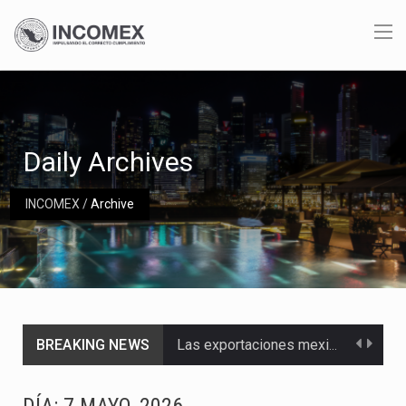
Daily Archives
INCOMEX
/
Archive
BREAKING NEWS
Las exportaciones mexicanas de vehículos ligeros disminuyeron 9.67 % en julio a tasa anual, alcanzando…
En el primer semestre de 2026, el Servicio de Administración Tributaria (SAT) cobró un total…