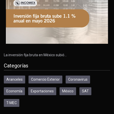
La inversión fija bruta en México subió…
Categorías
Aranceles
Comercio Exterior
Coronavirus
Economía
Exportaciones
México
SAT
T-MEC