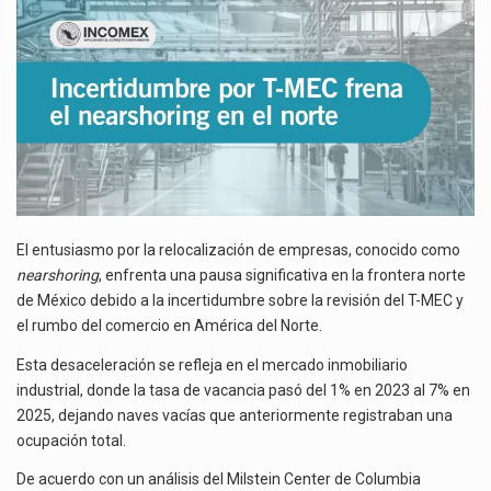
EN
El gobierno de Estados Unidos anunciará un arancel del 15 % sobre los productos fabricados…
EL
NORTE
El Departamento de Agricultura de Estados Unidos (USDA) suspendió el 5 de agosto de 2026…
El entusiasmo por la relocalización de empresas, conocido como
nearshoring
, enfrenta una pausa significativa en la frontera norte
de México debido a la incertidumbre sobre la revisión del T-MEC y
el rumbo del comercio en América del Norte.
Esta desaceleración se refleja en el mercado inmobiliario
industrial, donde la tasa de vacancia pasó del 1% en 2023 al 7% en
2025, dejando naves vacías que anteriormente registraban una
ocupación total.
De acuerdo con un análisis del Milstein Center de Columbia