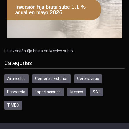
La inversión fija bruta en México subió…
Categorías
Aranceles
Comercio Exterior
Coronavirus
Economía
Exportaciones
México
SAT
T-MEC