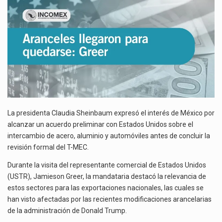
El superávit comercial de México con Estados Unidos alcanzó 102,581 millones de dólares (mdd) en…
El Tribunal Federal de Justicia Administrativa (TFJA), a través de su Segunda Sala Regional en…
La presidenta Claudia Sheinbaum expresó el interés de México por
alcanzar un acuerdo preliminar con Estados Unidos sobre el
intercambio de acero, aluminio y automóviles antes de concluir la
revisión formal del T-MEC.
Durante la visita del representante comercial de Estados Unidos
(USTR), Jamieson Greer, la mandataria destacó la relevancia de
estos sectores para las exportaciones nacionales, las cuales se
han visto afectadas por las recientes modificaciones arancelarias
de la administración de Donald Trump.