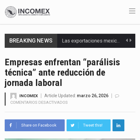
Las exportaciones mexicanas de vehículos ligeros disminuyeron 9.67 % en julio a tasa anual, alcanzando…
BREAKING NEWS
En el primer semestre de 2026, el Servicio de Administración Tributaria (SAT) cobró un total…
La Coalition for a Prosperous America (CPA) solicitó al gobierno de Estados Unidos mantener e…
Empresas enfrentan “parálisis
técnica” ante reducción de
Solo el 17.8 % de las empresas en México se considera totalmente preparada para la…
jornada laboral
Ante la suspensión temporal de las inspecciones sanitarias del Departamento de Agricultura de Estados Unidos…
Article Updated:
marzo 26, 2026
INCOMEX
Los créditos fiscales determinados a empresas IMMEX rara vez nacen de una interpretación equivocada de…
EN
COMENTARIOS DESACTIVADOS
EMPRESAS
La industria automotriz mexicana concentra más de la mitad de las quejas bajo el Mecanismo…
ENFRENTAN
“PARÁLISIS
Share on Facebook
Tweet this!
La inversión fija bruta en México registró un aumento de 1.1% interanual en mayo de…
TÉCNICA”
ANTE