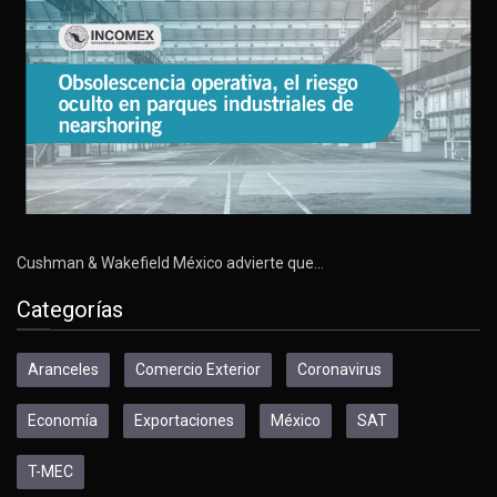
Cushman & Wakefield México advierte que…
Categorías
Aranceles
Comercio Exterior
Coronavirus
Economía
Exportaciones
México
SAT
T-MEC