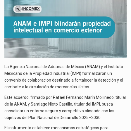
La reforma que reduce la jornada laboral a 40 horas semanales omitió precisar su aplicación…
COMERCIO
EXTERIOR
El gobierno federal creó mediante decreto la Oficina Presidencial para la Promoción de Inversiones, instancia…
La Agencia Nacional de Aduanas de México (ANAM) y el Instituto
Mexicano de la Propiedad Industrial (IMPI) formalizaron un
convenio de colaboración destinado a fortalecer la detección y el
combate a la circulación de mercancías ilícitas.
Este acuerdo, firmado por Rafael Fernando Marín Mollinedo, titular
de la ANAM, y Santiago Nieto Castillo, titular del IMPI, busca
consolidar un entorno seguro y competitivo alineado con los
objetivos del Plan Nacional de Desarrollo 2025–2030.
El instrumento establece mecanismos estratégicos para