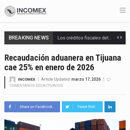
BREAKING NEWS
Los créditos fiscales determinados a empresas IMMEX rara vez nacen de una interpretación equivocada de…
La industria automotriz mexicana concentra más de la mitad de las quejas bajo el Mecanismo…
Recaudación aduanera en Tijuana
cae 25% en enero de 2026
La inversión fija bruta en México registró un aumento de 1.1% interanual en mayo de…
El gobierno de Estados Unidos anunciará un arancel del 15 % sobre los productos fabricados…
Article Updated:
marzo 17, 2026
INCOMEX
EN
COMENTARIOS DESACTIVADOS
RECAUDACIÓN
El Departamento de Agricultura de Estados Unidos (USDA) suspendió el 5 de agosto de 2026…
ADUANERA
EN
El derecho a la previsibilidad de los horarios de trabajo en turnos rotativos podría ser…
Share on Facebook
Tweet this!
TIJUANA
CAE
La industria manufacturera de exportación afiliada a Index en Nuevo León ha alcanzado hasta 10%…
25%
EN