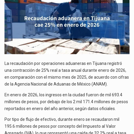
Las métricas tradicionales de los parques industriales —absorción, ocupación y metros cuadrados desarrollados— resultan insuficientes…
ENERO
DE
El superávit comercial de México con Estados Unidos alcanzó 102,581 millones de dólares (mdd) en…
2026
El Tribunal Federal de Justicia Administrativa (TFJA), a través de su Segunda Sala Regional en…
La recaudación por operaciones aduaneras en Tijuana registró
una contracción de 25% real a tasa anual durante enero de 2026,
en comparación con el mismo mes de 2025, de acuerdo con cifras
de la Agencia Nacional de Aduanas de México (ANAM).
En enero de 2026, los ingresos en la ciudad fueron de mil 693.4
millones de pesos, por debajo de los 2 mil 171.4 millones de pesos
reportados en enero del año anterior, según datos oficiales.
Por tipo de flujo de efectivo, durante enero se recaudaron mil
195.6 millones de pesos por concepto del Impuesto al Valor
Agregado (IVA), lo que representó una caída de 32.2% real a tasa