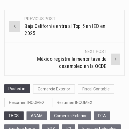
PREVIOUS POST
Post
Baja California entra al Top 5 en IED en
navigation
2025
NEXT POST
México registra la menor tasa de
desempleo en la OCDE
Posted in:
Comercio Exterior
Fiscal Contable
Resumen INCOMEX
Resumen INCOMEX
TAGS:
ANAM
Comercio Exterior
DTA
Frontera Norte
IEPS
IGI
Ingresos federales