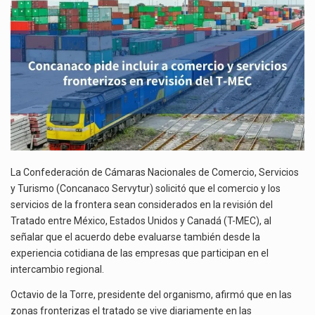
Y
El superávit comercial de México con Estados Unidos alcanzó 102,581 millones de dólares (mdd) en…
SERVICIOS
FRONTERIZOS
El Tribunal Federal de Justicia Administrativa (TFJA), a través de su Segunda Sala Regional en…
EN
REVISIÓN
DEL
T-
MEC
La Confederación de Cámaras Nacionales de Comercio, Servicios
y Turismo (Concanaco Servytur) solicitó que el comercio y los
servicios de la frontera sean considerados en la revisión del
Tratado entre México, Estados Unidos y Canadá (T-MEC), al
señalar que el acuerdo debe evaluarse también desde la
experiencia cotidiana de las empresas que participan en el
intercambio regional.
Octavio de la Torre, presidente del organismo, afirmó que en las
zonas fronterizas el tratado se vive diariamente en las