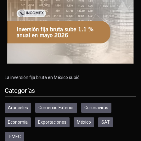
La inversión fija bruta en México subió…
Categorías
Aranceles
Comercio Exterior
Coronavirus
Economía
Exportaciones
México
SAT
T-MEC