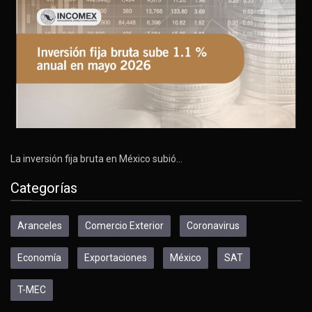
La inversión fija bruta en México subió…
Categorías
Aranceles
Comercio Exterior
Coronavirus
Economía
Exportaciones
México
SAT
T-MEC