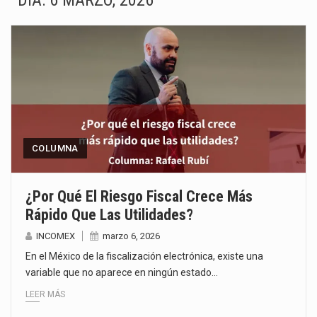
DÍA:
6 MARZO, 2026
La inversión fija bruta en México registró un aumento de 1.1% interanual en mayo de…
El gobierno de Estados Unidos anunciará un arancel del 15 % sobre los productos fabricados…
El Departamento de Agricultura de Estados Unidos (USDA) suspendió el 5 de agosto de 2026…
El derecho a la previsibilidad de los horarios de trabajo en turnos rotativos podría ser…
La industria manufacturera de exportación afiliada a Index en Nuevo León ha alcanzado hasta 10%…
COLUMNA
Las métricas tradicionales de los parques industriales —absorción, ocupación y metros cuadrados desarrollados— resultan insuficientes…
¿Por Qué El Riesgo Fiscal Crece Más
Rápido Que Las Utilidades?
El superávit comercial de México con Estados Unidos alcanzó 102,581 millones de dólares (mdd) en…
INCOMEX
marzo 6, 2026
El Tribunal Federal de Justicia Administrativa (TFJA), a través de su Segunda Sala Regional en…
En el México de la fiscalización electrónica, existe una
variable que no aparece en ningún estado…
LEER MÁS