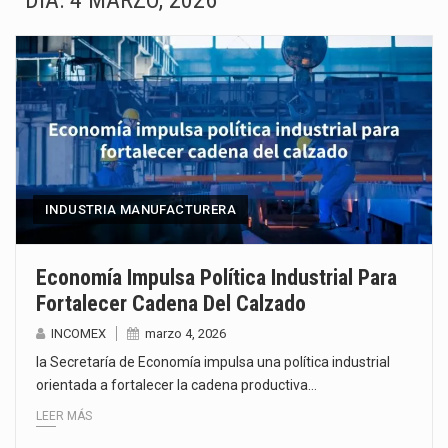
DÍA:
4 MARZO, 2026
La Coalition for a Prosperous America (CPA) solicitó al gobierno de Estados Unidos mantener e…
Solo el 17.8 % de las empresas en México se considera totalmente preparada para la…
Ante la suspensión temporal de las inspecciones sanitarias del Departamento de Agricultura de Estados Unidos…
Los créditos fiscales determinados a empresas IMMEX rara vez nacen de una interpretación equivocada de…
La industria automotriz mexicana concentra más de la mitad de las quejas bajo el Mecanismo…
INDUSTRIA MANUFACTURERA
La inversión fija bruta en México registró un aumento de 1.1% interanual en mayo de…
Economía Impulsa Política Industrial Para
Fortalecer Cadena Del Calzado
El gobierno de Estados Unidos anunciará un arancel del 15 % sobre los productos fabricados…
INCOMEX
marzo 4, 2026
El Departamento de Agricultura de Estados Unidos (USDA) suspendió el 5 de agosto de 2026…
la Secretaría de Economía impulsa una política industrial
orientada a fortalecer la cadena productiva…
LEER MÁS