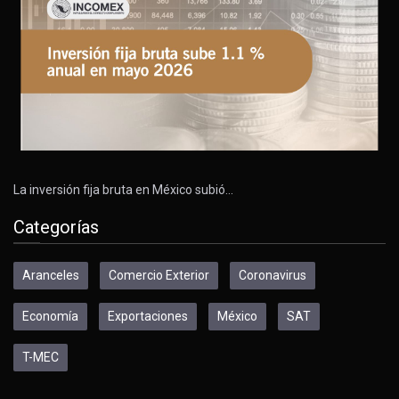
La inversión fija bruta en México subió…
Categorías
Aranceles
Comercio Exterior
Coronavirus
Economía
Exportaciones
México
SAT
T-MEC