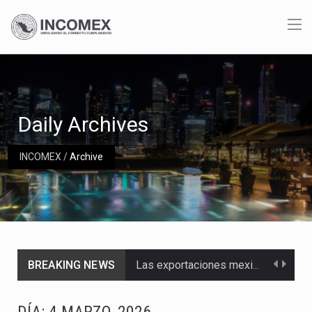
Daily Archives
INCOMEX
/
Archive
BREAKING NEWS
Las exportaciones mexicanas de vehículos ligeros disminuyeron 9.67 % en julio a tasa anual, alcanzando…
En el primer semestre de 2026, el Servicio de Administración Tributaria (SAT) cobró un total…