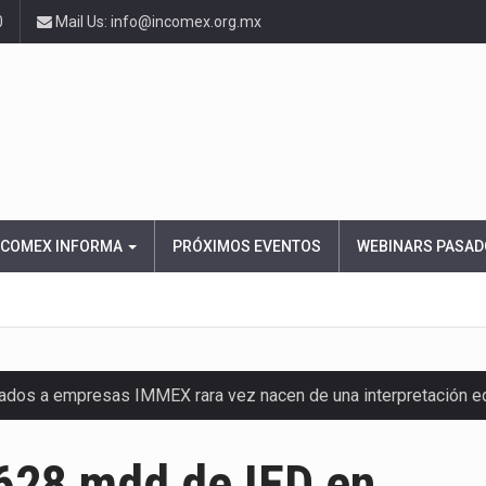
0
Mail Us: info@incomex.org.mx
NCOMEX INFORMA
PRÓXIMOS EVENTOS
WEBINARS PASAD
nados a empresas IMMEX rara vez nacen de una interpretación 
ana concentra más de la mitad de las quejas bajo el Mecanismo…
628 mdd de IED en