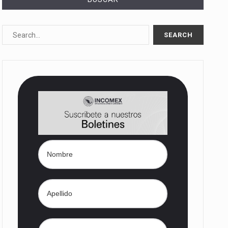
10%…
Las métricas tradicionales de los parques industriales —absorción, ocupación y metros cuadrados desarrollados— resultan insuficientes…
dd) en…