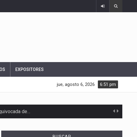
OS
EXPOSITORES
jue, agosto 6, 2026
6:51 pm
equivocada de…
BUSCAR