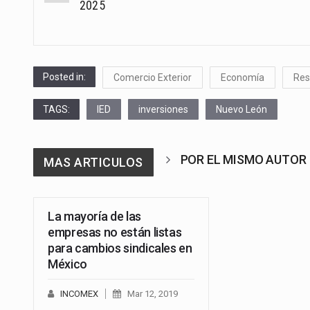
navigation
2025
Posted in:
Comercio Exterior
Economía
Re
TAGS:
IED
inversiones
Nuevo León
POR EL MISMO AUTOR
MAS ARTICULOS
La mayoría de las
empresas no están listas
para cambios sindicales en
México
INCOMEX
Mar 12, 2019