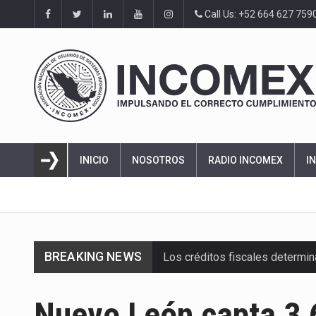
Call Us: +52 664 627 759
INICIO
NOSOTROS
RADIO INCOMEX
I
BREAKING NEWS
Los créditos fiscales determi
La industria automotriz mexic
Nuevo León capta 3,