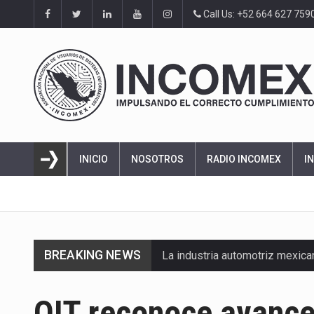
Call Us: +52 664 627 759
INICIO
NOSOTROS
RADIO INCOMEX
I
BREAKING NEWS
La industria automotriz mexic
La inversión fija bruta en Méx
OIT reconoce avance