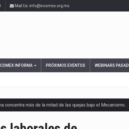
0
Mail Us: info@incomex.org.mx
NCOMEX INFORMA
PRÓXIMOS EVENTOS
WEBINARS PASAD
ana concentra más de la mitad de las quejas bajo el Mecanismo…
ico registró un aumento de 1.1% interanual en mayo de…
s laborales de