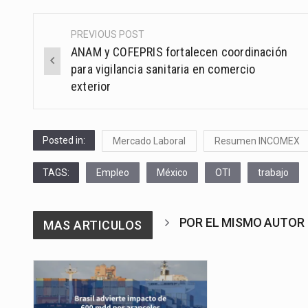
PREVIOUS POST
Post
ANAM y COFEPRIS fortalecen coordinación
navigation
para vigilancia sanitaria en comercio
exterior
Posted in:
Mercado Laboral
Resumen INCOMEX
TAGS:
Empleo
México
OTI
trabajo
POR EL MISMO AUTOR
MAS ARTICULOS