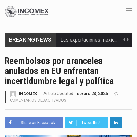
BREAKING NEWS
Las exportaciones mexicanas de vehículos ligeros disminuyeron 9.67 % en julio a tasa anual, alcanzando…
En el primer semestre de 2026, el Servicio de Administración Tributaria (SAT) cobró un total…
Reembolsos por aranceles
anulados en EU enfrentan
La Coalition for a Prosperous America (CPA) solicitó al gobierno de Estados Unidos mantener e…
incertidumbre legal y política
Solo el 17.8 % de las empresas en México se considera totalmente preparada para la…
Article Updated:
febrero 23, 2026
INCOMEX
Ante la suspensión temporal de las inspecciones sanitarias del Departamento de Agricultura de Estados Unidos…
EN
COMENTARIOS DESACTIVADOS
REEMBOLSOS
Los créditos fiscales determinados a empresas IMMEX rara vez nacen de una interpretación equivocada de…
POR
ARANCELES
Share on Facebook
Tweet this!
La industria automotriz mexicana concentra más de la mitad de las quejas bajo el Mecanismo…
ANULADOS
EN