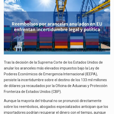
EU
La inversión fija bruta en México registró un aumento de 1.1% interanual en mayo de…
ENFRENTAN
INCERTIDUMBRE
El gobierno de Estados Unidos anunciará un arancel del 15 % sobre los productos fabricados…
LEGAL
Y
El Departamento de Agricultura de Estados Unidos (USDA) suspendió el 5 de agosto de 2026…
POLÍTICA
Tras la decisión de la Suprema Corte de los Estados Unidos de
anular los aranceles más elevados impuestos bajo la Ley de
Poderes Económicos de Emergencia Internacional (IEEPA),
persiste la incertidumbre sobre el destino de los 133 mil millones
de dólares ya recaudados por la Oficina de Aduanas y Protección
Fronteriza de Estados Unidos (CBP).
Aunque la mayoría del tribunal no se pronunció directamente
sobre los reembolsos, abogados especializados anticipan que los
importadores podrían recuperar el dinero con el tiempo, aunque