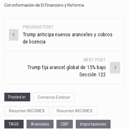
Con información de
El Financiero
y
Reforma
.
PREVIOUS POST
Post
Trump anticipa nuevos aranceles y cobros
navigation
de licencia
NEXT POST
Trump fija arancel global de 15% bajo
Sección 122
Posted in:
Comercio Exterior
Resumen INCOMEX
Resumen INCOMEX
TAGS:
Aranceles
CBP
Importaciones