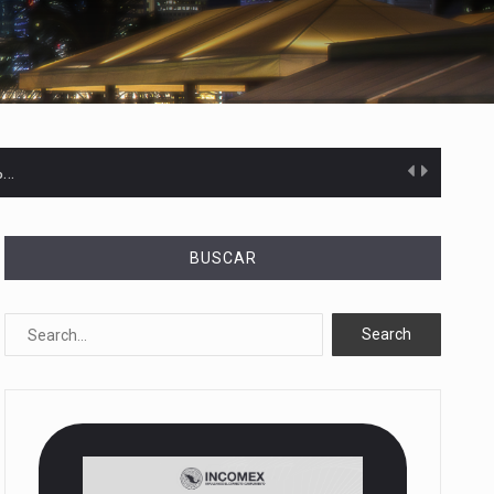
%…
s desarrollados— resultan insuficientes…
BUSCAR
) en…
es de dólares…
el…
ares…