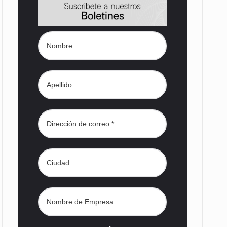
con…
es, instancia…