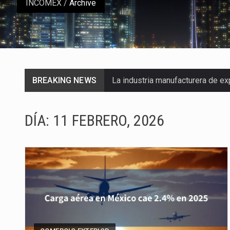
INCOMEX
/
Archive
BREAKING NEWS
La industria manufacturera de e
Las métricas tradicionales de lo
DÍA:
11 FEBRERO, 2026
El superávit comercial de Méxic
El Tribunal Federal de Justicia 
El Gobierno de Estados Unidos 
El mercado laboral mexicano mue
La Cámara Minera de México (Cam