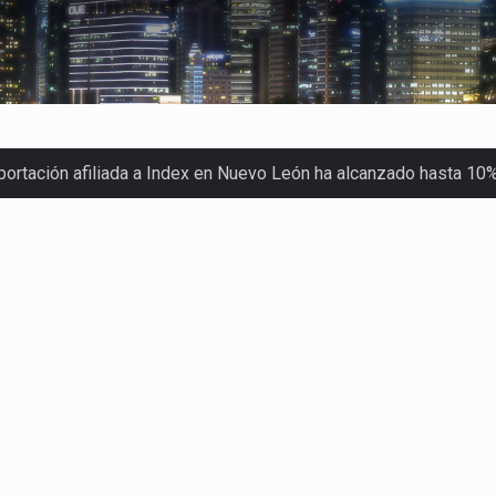
xportación afiliada a Index en Nuevo León ha alcanzado hasta 10
s parques industriales —absorción, ocupación y metros cuadrado
o con Estados Unidos alcanzó 102,581 millones de dólares (mdd
Administrativa (TFJA), a través de su Segunda Sala Regional en…
ha procesado la devolución de aproximadamente 100,000 millon
stra un proceso de precarización sin señales de mejora, según 
imex) proyecta una inversión total de 6,402.2 millones de dól