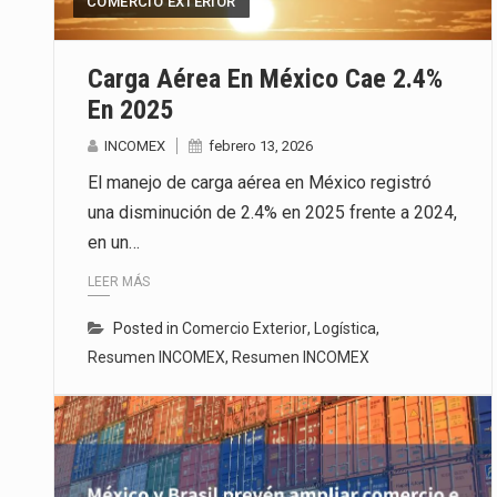
COMERCIO EXTERIOR
El secretario de Economía de Mé
Carga Aérea En México Cae 2.4%
La reforma que reduce la jornada
En 2025
El gobierno federal creó mediant
INCOMEX
febrero 13, 2026
El manejo de carga aérea en México registró
una disminución de 2.4% en 2025 frente a 2024,
en un…
LEER MÁS
Posted in
Comercio Exterior
,
Logística
,
Resumen INCOMEX
,
Resumen INCOMEX