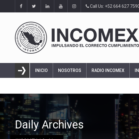
Call Us: +52 664 627 759
INICIO
NOSOTROS
RADIO INCOMEX
I
Daily Archives