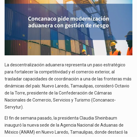
RIESGO
La reforma que reduce la jornada laboral a 40 horas semanales omitió precisar su aplicación…
El gobierno federal creó mediante decreto la Oficina Presidencial para la Promoción de Inversiones, instancia…
La descentralización aduanera representa un paso estratégico
para fortalecer la competitividad y el comercio exterior, al
trasladar capacidades de coordinación a una de las fronteras más
dinámicas del país: Nuevo Laredo, Tamaulipas, consideró Octavio
de la Torre, presidente de la Confederación de Cámaras
Nacionales de Comercio, Servicios y Turismo (Concanaco-
Servytur).
El fin de semana pasado, la presidenta Claudia Sheinbaum
inauguró la nueva sede de la Agencia Nacional de Aduanas de
México (ANAM) en Nuevo Laredo, Tamaulipas, donde destacó la