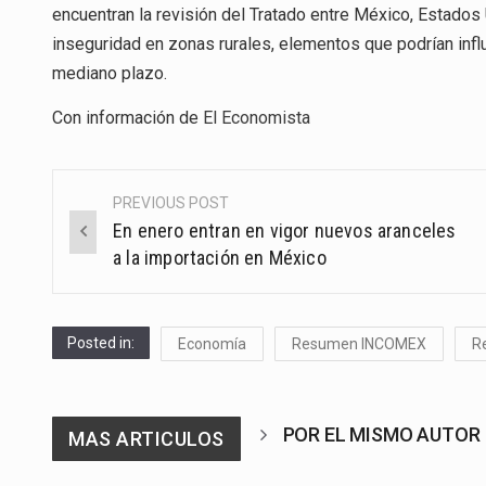
encuentran la revisión del Tratado entre México, Estados
inseguridad en zonas rurales, elementos que podrían infl
mediano plazo.
Con información de
El Economista
PREVIOUS POST
Post
En enero entran en vigor nuevos aranceles
navigation
a la importación en México
Posted in:
Economía
Resumen INCOMEX
R
POR EL MISMO AUTOR
MAS ARTICULOS