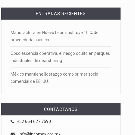
ENTRADAS RECIENTES
Manufactura en Nuevo León sustituye 10 % de
proveeduría asiática
Obsolescencia operativa, el riesgo oculto en parques
industriales de nearshoring
México mantiene liderazgo como primer socio
comercial de EE. UU.
CONTÁCTANOS
+52 664 627 7590
info@incomex.org.mx