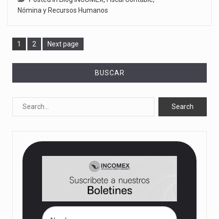
Nómina y Recursos Humanos
Page
Page
1
2
Next page
BUSCAR