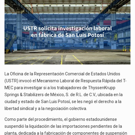
FÁBRICA
La inversión fija bruta en México registró un aumento de 1.1% interanual en mayo de…
DE
SAN
El gobierno de Estados Unidos anunciará un arancel del 15 % sobre los productos fabricados…
LUIS
POTOSÍ
El Departamento de Agricultura de Estados Unidos (USDA) suspendió el 5 de agosto de 2026…
La Oficina de la Representación Comercial de Estados Unidos
(USTR) invocó el Mecanismo Laboral de Respuesta Rápida del T-
MEC para investigar si a los trabajadores de ThyssenKrupp
Springs & Stabilizers de México, S. de R.L. de C.V., ubicada en la
ciudad y estado de San Luis Potosí, se les negó el derecho a la
libertad sindical y a la negociación colectiva.
Como parte del procedimiento, el gobierno estadounidense
suspendió la liquidación de las importaciones pendientes de la
planta, dedicada a la fabricación de componentes de suspensión