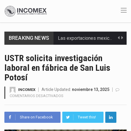
BREAKING NEWS
Las exportaciones mexicanas de vehículos ligeros disminuyeron 9.67 % en julio a tasa anual, alcanzando…
En el primer semestre de 2026, el Servicio de Administración Tributaria (SAT) cobró un total…
USTR solicita investigación
laboral en fábrica de San Luis
La Coalition for a Prosperous America (CPA) solicitó al gobierno de Estados Unidos mantener e…
Potosí
Solo el 17.8 % de las empresas en México se considera totalmente preparada para la…
Article Updated:
noviembre 13, 2025
INCOMEX
Ante la suspensión temporal de las inspecciones sanitarias del Departamento de Agricultura de Estados Unidos…
EN
COMENTARIOS DESACTIVADOS
USTR
Los créditos fiscales determinados a empresas IMMEX rara vez nacen de una interpretación equivocada de…
SOLICITA
INVESTIGACIÓN
Share on Facebook
Tweet this!
La industria automotriz mexicana concentra más de la mitad de las quejas bajo el Mecanismo…
LABORAL
EN