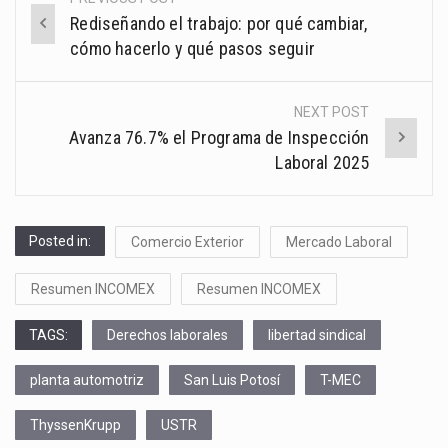
Post
Rediseñando el trabajo: por qué cambiar,
navigation
cómo hacerlo y qué pasos seguir
NEXT POST
Avanza 76.7% el Programa de Inspección
Laboral 2025
Posted in:
Comercio Exterior
Mercado Laboral
Resumen INCOMEX
Resumen INCOMEX
TAGS:
Derechos laborales
libertad sindical
planta automotriz
San Luis Potosí
T-MEC
ThyssenKrupp
USTR