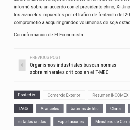
informó sobre un acuerdo con el presidente chino, Xi Jin
los aranceles impuestos por el tráfico de fentanilo del 
comprometió a adquirir grandes volúmenes de soja estadou
Con información de
El Economista
PREVIOUS POST
Post
Organismos industriales buscan normas
navigation
sobre minerales críticos en el T-MEC
Posted in:
Comercio Exterior
Resumen INCOMEX
TAGS:
Aranceles
baterías de litio
China
estados unidos
Exportaciones
Ministerio de Come