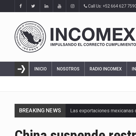
Call Us: +52 664 627 759
INICIO
NOSOTROS
RADIO INCOMEX
I
BREAKING NEWS
En el primer semestre de 2026, 
La Coalition for a Prosperous 
China suspende restr