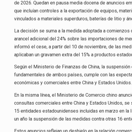
de 2026. Quedan en pausa media docena de anuncios emit
que incluían controles a la exportación de equipos, materi
vinculados a materiales superduros, baterías de litio y ánod
La decisión se suma a la medida adoptada a comienzos d
arancel adicional del 24% sobre las importaciones de m
informó el cese, a partir del 10 de noviembre, de las me
aplicaban un gravamen extra del 15% a productos estadou
Según el Ministerio de Finanzas de China, la suspensión d
fundamentales de ambos países, cumple con las expectativ
económicas y comerciales entre China y Estados Unidos.
En la misma línea, el Ministerio de Comercio chino anunc
consultas comerciales entre China y Estados Unidos, se
15 entidades estadounidenses incluidas en marzo en la l
un año la suspensión de las medidas contra otras 16 enti
Estos anuncios reflejan un deshielo en la relación come