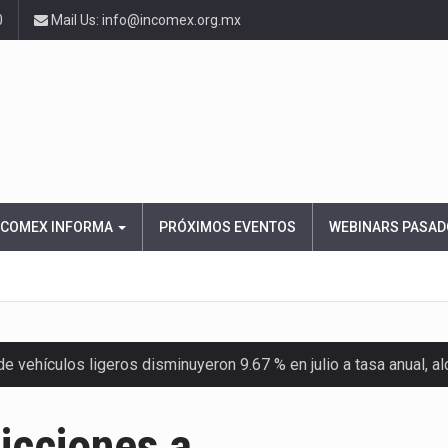
0
Mail Us: info@incomex.org.mx
NCOMEX INFORMA
PRÓXIMOS EVENTOS
WEBINARS PASAD
el Servicio de Administración Tributaria (SAT) cobró un total…
America (CPA) solicitó al gobierno de Estados Unidos mantener 
icciones a