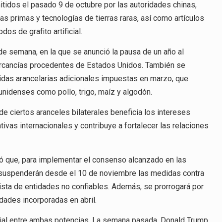
idos el pasado 9 de octubre por las autoridades chinas,
as primas y tecnologías de tierras raras, así como artículos
os de grafito artificial.
e semana, en la que se anunció la pausa de un año al
ercancías procedentes de Estados Unidos. También se
didas arancelarias adicionales impuestas en marzo, que
nidenses como pollo, trigo, maíz y algodón.
e ciertos aranceles bilaterales beneficia los intereses
as internacionales y contribuye a fortalecer las relaciones
ió que, para implementar el consenso alcanzado en las
 suspenderán desde el 10 de noviembre las medidas contra
ista de entidades no confiables. Además, se prorrogará por
dades incorporadas en abril.
rcial entre ambas potencias. La semana pasada, Donald Trump