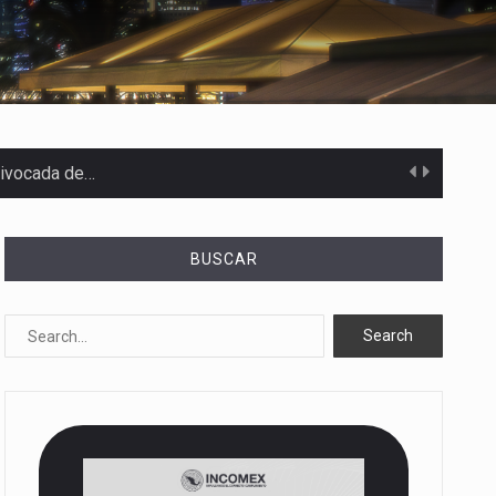
uivocada de…
BUSCAR
%…