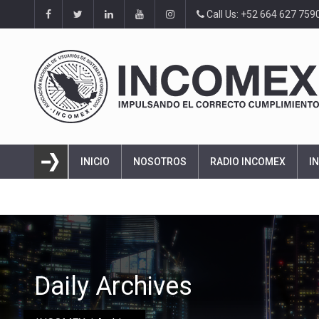
Call Us: +52 664 627 759
INICIO
NOSOTROS
RADIO INCOMEX
I
Daily Archives