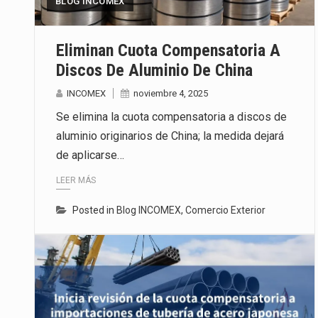
BLOG INCOMEX
Las métricas tradicionales de lo
Eliminan Cuota Compensatoria A
El superávit comercial de Méxic
Discos De Aluminio De China
El Tribunal Federal de Justicia 
INCOMEX
noviembre 4, 2025
Se elimina la cuota compensatoria a discos de
aluminio originarios de China; la medida dejará
de aplicarse…
LEER MÁS
Posted in
Blog INCOMEX
,
Comercio Exterior