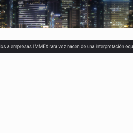
dos a empresas IMMEX rara vez nacen de una interpretación eq
a concentra más de la mitad de las quejas bajo el Mecanismo…
o registró un aumento de 1.1% interanual en mayo de…
nunciará un arancel del 15 % sobre los productos fabricados…
 de Estados Unidos (USDA) suspendió el 5 de agosto de 2026…
los horarios de trabajo en turnos rotativos podría ser…
xportación afiliada a Index en Nuevo León ha alcanzado hasta 10