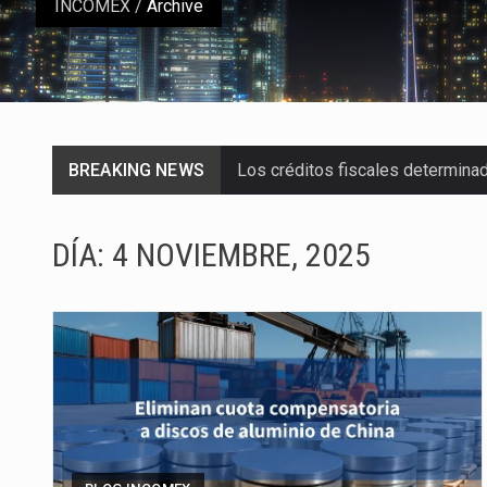
INCOMEX
/
Archive
BREAKING NEWS
Los créditos fiscales determina
La industria automotriz mexican
DÍA:
4 NOVIEMBRE, 2025
La inversión fija bruta en Méxic
El gobierno de Estados Unidos a
El Departamento de Agricultura
El derecho a la previsibilidad de 
La industria manufacturera de e