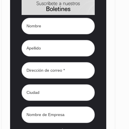
s desarrollados— resultan insuficientes…
) en…