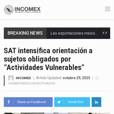
Las exportaciones mexicanas de vehículos ligeros disminuyeron 9.67 % en julio a tasa anual, alcanzando…
BREAKING NEWS
En el primer semestre de 2026, el Servicio de Administración Tributaria (SAT) cobró un total…
La Coalition for a Prosperous America (CPA) solicitó al gobierno de Estados Unidos mantener e…
SAT intensifica orientación a
sujetos obligados por
Solo el 17.8 % de las empresas en México se considera totalmente preparada para la…
“Actividades Vulnerables”
Ante la suspensión temporal de las inspecciones sanitarias del Departamento de Agricultura de Estados Unidos…
Article Updated:
octubre 29, 2025
INCOMEX
Los créditos fiscales determinados a empresas IMMEX rara vez nacen de una interpretación equivocada de…
EN
COMENTARIOS DESACTIVADOS
SAT
INTENSIFICA
La industria automotriz mexicana concentra más de la mitad de las quejas bajo el Mecanismo…
ORIENTACIÓN
Share on Facebook
Tweet this!
A
La inversión fija bruta en México registró un aumento de 1.1% interanual en mayo de…
SUJETOS