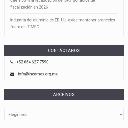
Cae 1.05 % la recaudación del SAT por actos de
fiscalización en 2026
Industria del aluminio de EE. UU. exige mantener aranceles
fuera del T-MEC
CONTÁCTANOS
+52 664 627 7590
info@incomex.org.mx
ARCHIVOS
Archivos