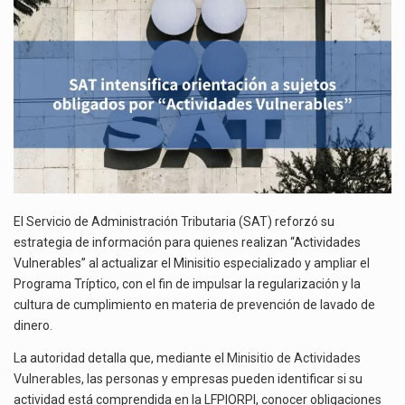
OBLIGADOS
El gobierno de Estados Unidos anunciará un arancel del 15 % sobre los productos fabricados…
POR
“ACTIVIDADES
El Departamento de Agricultura de Estados Unidos (USDA) suspendió el 5 de agosto de 2026…
VULNERABLES”
El Servicio de Administración Tributaria (SAT) reforzó su
estrategia de información para quienes realizan “Actividades
Vulnerables” al actualizar el Minisitio especializado y ampliar el
Programa Tríptico, con el fin de impulsar la regularización y la
cultura de cumplimiento en materia de prevención de lavado de
dinero.
La autoridad detalla que, mediante el
Minisitio de Actividades
Vulnerables
, las personas y empresas pueden identificar si su
actividad está comprendida en la LFPIORPI, conocer obligaciones