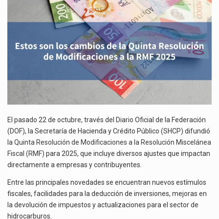
LA
El superávit comercial de México con Estados Unidos alcanzó 102,581 millones de dólares (mdd) en…
QUINTA
RESOLUCIÓN
El Tribunal Federal de Justicia Administrativa (TFJA), a través de su Segunda Sala Regional en…
DE
MODIFICACIONES
Los créditos fiscales determinados a empresas IMMEX rara vez nacen de una interpretación equivocada de…
A
LA
RMF
2025
El pasado 22 de octubre, través del Diario Oficial de la Federación
(DOF), la Secretaría de Hacienda y Crédito Público (SHCP) difundió
la
Quinta Resolución de Modificaciones a la Resolución Miscelánea
Fiscal (RMF)
para 2025, que incluye diversos ajustes que impactan
directamente a empresas y contribuyentes.
Entre las principales novedades se encuentran nuevos estímulos
fiscales, facilidades para la deducción de inversiones, mejoras en
la devolución de impuestos y actualizaciones para el sector de
hidrocarburos.