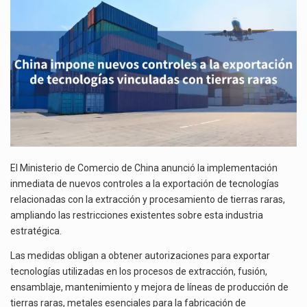
LA
La inversión fija bruta en México registró un aumento de 1.1% interanual en mayo de…
EXPORTACIÓN
DE
El gobierno de Estados Unidos anunciará un arancel del 15 % sobre los productos fabricados…
TECNOLOGÍAS
VINCULADAS
El Departamento de Agricultura de Estados Unidos (USDA) suspendió el 5 de agosto de 2026…
CON
TIERRAS
RARAS
El Ministerio de Comercio de China anunció la implementación
inmediata de nuevos controles a la exportación de tecnologías
relacionadas con la extracción y procesamiento de tierras raras,
ampliando las restricciones existentes sobre esta industria
estratégica.
Las medidas obligan a obtener autorizaciones para exportar
tecnologías utilizadas en los procesos de extracción, fusión,
ensamblaje, mantenimiento y mejora de líneas de producción de
tierras raras, metales esenciales para la fabricación de