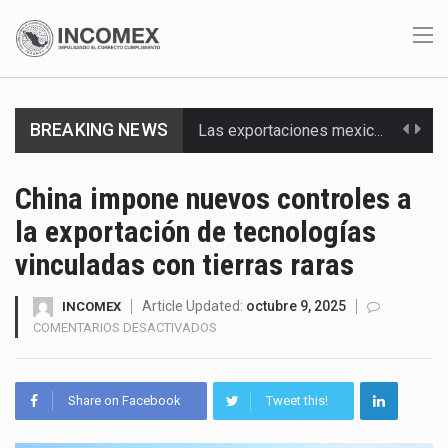
BREAKING NEWS
Las exportaciones mexicanas de vehículos ligeros disminuyeron 9.67 % en julio a tasa anual, alcanzando…
En el primer semestre de 2026, el Servicio de Administración Tributaria (SAT) cobró un total…
China impone nuevos controles a
la exportación de tecnologías
La Coalition for a Prosperous America (CPA) solicitó al gobierno de Estados Unidos mantener e…
vinculadas con tierras raras
Solo el 17.8 % de las empresas en México se considera totalmente preparada para la…
Article Updated:
octubre 9, 2025
INCOMEX
Ante la suspensión temporal de las inspecciones sanitarias del Departamento de Agricultura de Estados Unidos…
EN
COMENTARIOS DESACTIVADOS
CHINA
Los créditos fiscales determinados a empresas IMMEX rara vez nacen de una interpretación equivocada de…
IMPONE
NUEVOS
Share on Facebook
Tweet this!
La industria automotriz mexicana concentra más de la mitad de las quejas bajo el Mecanismo…
CONTROLES
A