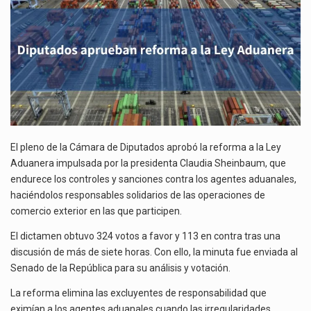
La inversión fija bruta en México registró un aumento de 1.1% interanual en mayo de…
El gobierno de Estados Unidos anunciará un arancel del 15 % sobre los productos fabricados…
El Departamento de Agricultura de Estados Unidos (USDA) suspendió el 5 de agosto de 2026…
El pleno de la Cámara de Diputados aprobó la reforma a la Ley
Aduanera impulsada por la presidenta Claudia Sheinbaum, que
endurece los controles y sanciones contra los agentes aduanales,
haciéndolos responsables solidarios de las operaciones de
comercio exterior en las que participen.
El dictamen obtuvo 324 votos a favor y 113 en contra tras una
discusión de más de siete horas. Con ello, la minuta fue enviada al
Senado de la República para su análisis y votación.
La reforma elimina las excluyentes de responsabilidad que
eximían a los agentes aduanales cuando las irregularidades