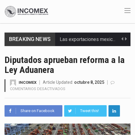
BREAKING NEWS
Las exportaciones mexicanas de vehículos ligeros disminuyeron 9.67 % en julio a tasa anual, alcanzando…
En el primer semestre de 2026, el Servicio de Administración Tributaria (SAT) cobró un total…
Diputados aprueban reforma a la
Ley Aduanera
La Coalition for a Prosperous America (CPA) solicitó al gobierno de Estados Unidos mantener e…
Solo el 17.8 % de las empresas en México se considera totalmente preparada para la…
Article Updated:
octubre 8, 2025
INCOMEX
EN
COMENTARIOS DESACTIVADOS
DIPUTADOS
Ante la suspensión temporal de las inspecciones sanitarias del Departamento de Agricultura de Estados Unidos…
APRUEBAN
REFORMA
Los créditos fiscales determinados a empresas IMMEX rara vez nacen de una interpretación equivocada de…
Share on Facebook
Tweet this!
A
LA
La industria automotriz mexicana concentra más de la mitad de las quejas bajo el Mecanismo…
LEY
ADUANERA