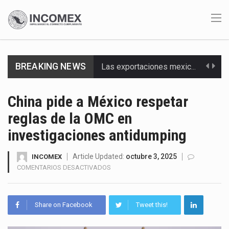
Las exportaciones mexicanas de vehículos ligeros disminuyeron 9.67 % en julio a tasa anual, alcanzando…
BREAKING NEWS
En el primer semestre de 2026, el Servicio de Administración Tributaria (SAT) cobró un total…
China pide a México respetar
La Coalition for a Prosperous America (CPA) solicitó al gobierno de Estados Unidos mantener e…
reglas de la OMC en
Solo el 17.8 % de las empresas en México se considera totalmente preparada para la…
investigaciones antidumping
Ante la suspensión temporal de las inspecciones sanitarias del Departamento de Agricultura de Estados Unidos…
Article Updated:
octubre 3, 2025
INCOMEX
EN
COMENTARIOS DESACTIVADOS
Los créditos fiscales determinados a empresas IMMEX rara vez nacen de una interpretación equivocada de…
CHINA
PIDE
La industria automotriz mexicana concentra más de la mitad de las quejas bajo el Mecanismo…
A
Share on Facebook
Tweet this!
MÉXICO
La inversión fija bruta en México registró un aumento de 1.1% interanual en mayo de…
RESPETAR