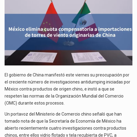
REGLAS
El gobierno de Estados Unidos anunciará un arancel del 15 % sobre los productos fabricados…
DE
LA
OMC
El Departamento de Agricultura de Estados Unidos (USDA) suspendió el 5 de agosto de 2026…
EN
INVESTIGACIONES
ANTIDUMPING
El gobierno de China manifestó este viernes su preocupación por
el creciente número de investigaciones antidumping iniciadas por
México contra productos de origen chino, e instó a que se
respeten las normas de la Organización Mundial del Comercio
(OMC) durante estos procesos.
Un portavoz del Ministerio de Comercio chino señaló que han
tomado nota de que la Secretaría de Economía de México ha
abierto recientemente cuatro investigaciones contra productos
chinos, entre ellos vidrio flotado y tela recubierta de PVC, a